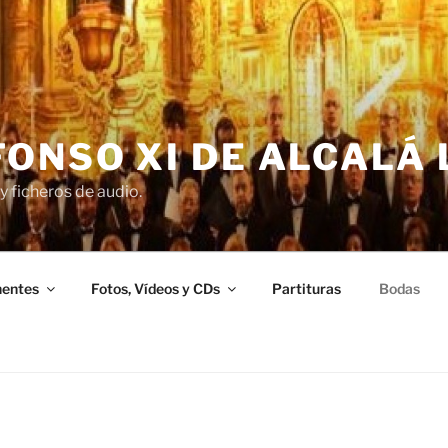
ONSO XI DE ALCALÁ 
y ficheros de audio.
entes
Fotos, Vídeos y CDs
Partituras
Bodas