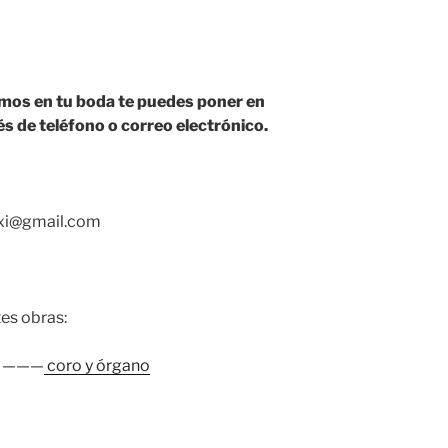
emos en tu boda te puedes poner en
s de teléfono o correo electrónico.
oxi@gmail.com
tes obras:
 – ———
coro y órgano