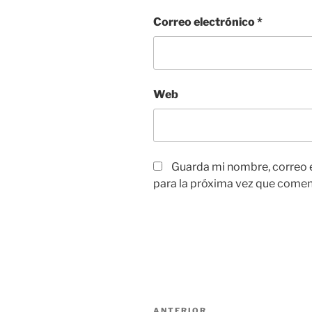
Correo electrónico
*
Web
Guarda mi nombre, correo 
para la próxima vez que comen
Navegación
ANTERIOR