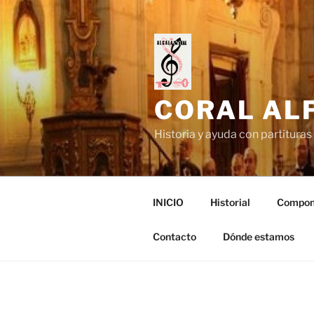
Saltar
al
contenido
CORAL ALF
Historia y ayuda con partituras 
INICIO
Historial
Compon
Contacto
Dónde estamos