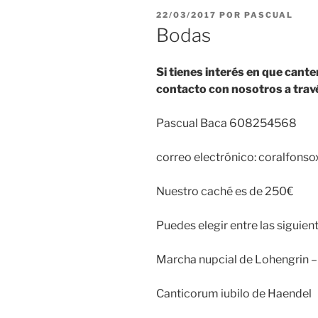
PUBLICADO
22/03/2017
POR
PASCUAL
EL
Bodas
Si tienes interés en que cant
contacto con nosotros a travé
Pascual Baca 608254568
correo electrónico: coralfons
Nuestro caché es de 250€
Puedes elegir entre las siguien
Marcha nupcial de Lohengrin
Canticorum iubilo de Haendel