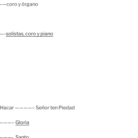
——coro y órgano
——-
solistas, coro y piano
s Hacar ————– Señor ten Piedad
———–
Gloria
———-
Santo