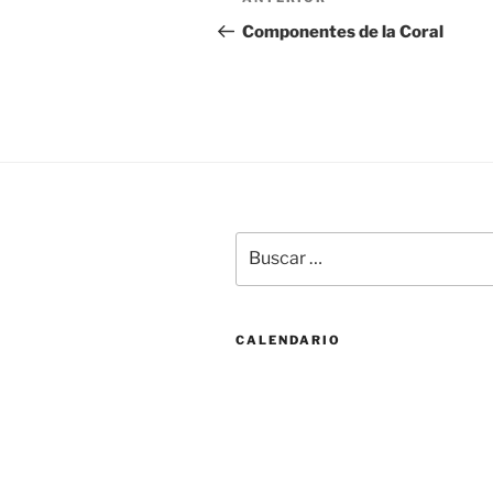
Entrada
de
anterior:
Componentes de la Coral
entradas
Buscar
por:
CALENDARIO