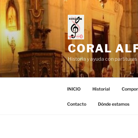
Saltar
al
contenido
CORAL ALF
Historia y ayuda con partituras 
INICIO
Historial
Compon
Contacto
Dónde estamos