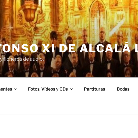
ONSO XI DE ALCALÁ 
y ficheros de audio.
entes
Fotos, Vídeos y CDs
Partituras
Bodas