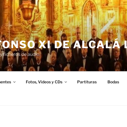
ONSO XI DE ALCALÁ 
y ficheros de audio.
entes
Fotos, Vídeos y CDs
Partituras
Bodas