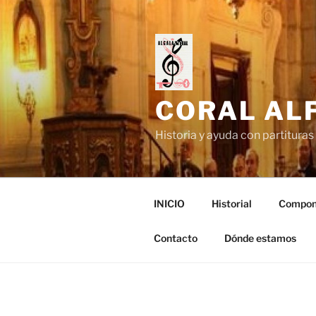
Saltar
al
contenido
CORAL ALF
Historia y ayuda con partituras 
INICIO
Historial
Compon
Contacto
Dónde estamos