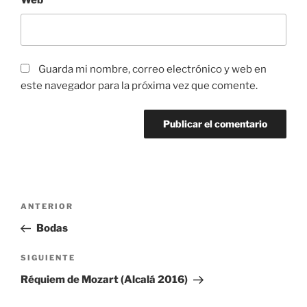
Web
Guarda mi nombre, correo electrónico y web en
este navegador para la próxima vez que comente.
Navegación
Entrada
ANTERIOR
de
anterior:
Bodas
entradas
Siguiente
SIGUIENTE
entrada
Réquiem de Mozart (Alcalá 2016)