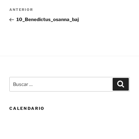
Navegación
Entrada
ANTERIOR
de
anterior:
10_Benedictus_osanna_baj
entradas
Buscar
Buscar
por:
CALENDARIO