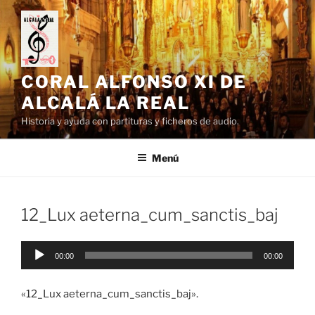
Saltar
al
contenido
CORAL ALFONSO XI DE
ALCALÁ LA REAL
Historia y ayuda con partituras y ficheros de audio.
Menú
12_Lux aeterna_cum_sanctis_baj
Reproductor
00:00
00:00
de
audio
«12_Lux aeterna_cum_sanctis_baj».