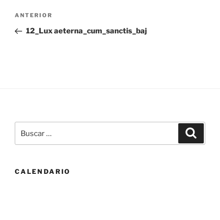
Navegación
Entrada
ANTERIOR
de
anterior:
12_Lux aeterna_cum_sanctis_baj
entradas
Buscar
Buscar
por:
CALENDARIO