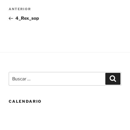
Navegación
Entrada
ANTERIOR
de
anterior:
4_Rex_sop
entradas
Buscar
Buscar
por:
CALENDARIO