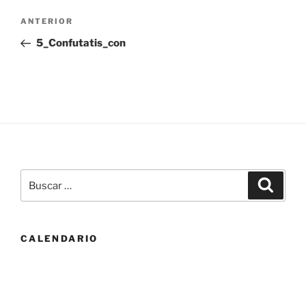
Navegación
Entrada
ANTERIOR
de
anterior:
5_Confutatis_con
entradas
Buscar
Buscar
por:
CALENDARIO