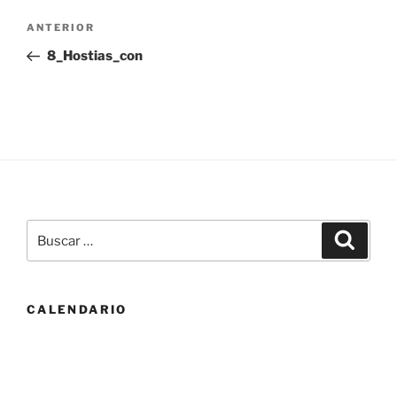
Navegación
Entrada
ANTERIOR
de
anterior:
8_Hostias_con
entradas
Buscar
Buscar
por:
CALENDARIO