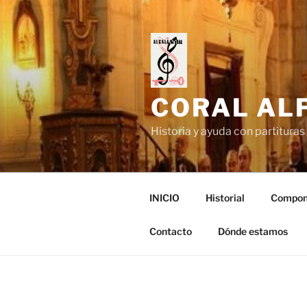
Saltar
al
contenido
CORAL ALF
Historia y ayuda con partituras 
INICIO
Historial
Compon
Contacto
Dónde estamos