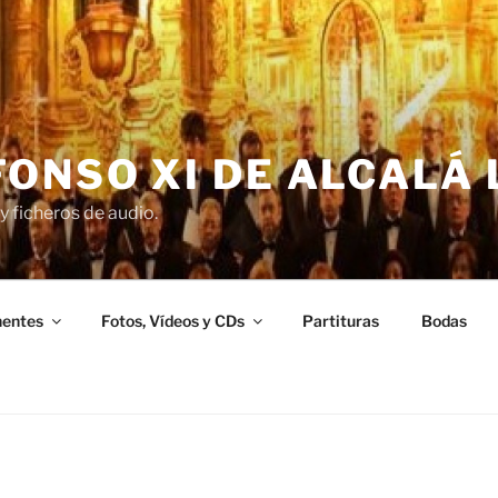
ONSO XI DE ALCALÁ 
y ficheros de audio.
entes
Fotos, Vídeos y CDs
Partituras
Bodas