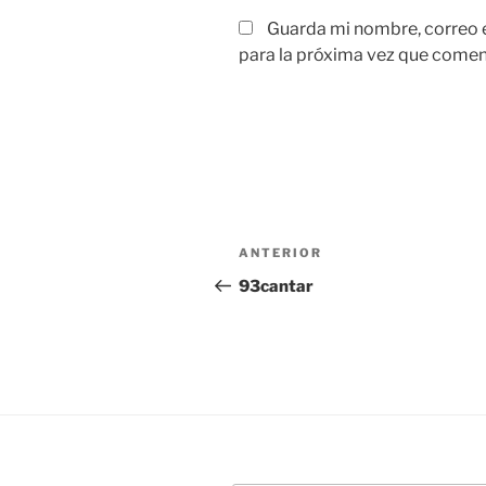
Guarda mi nombre, correo 
para la próxima vez que comen
Navegación
Entrada
ANTERIOR
de
anterior:
93cantar
entradas