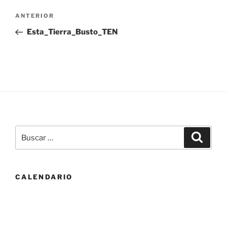
Navegación
Entrada
ANTERIOR
de
anterior:
Esta_Tierra_Busto_TEN
entradas
Buscar
Buscar
por:
CALENDARIO