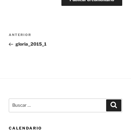
Navegación
Entrada
ANTERIOR
de
anterior:
gloria_2015_1
entradas
Buscar
Buscar
por:
CALENDARIO