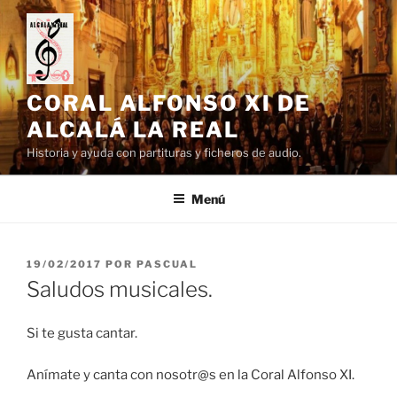
Saltar
al
contenido
CORAL ALFONSO XI DE
ALCALÁ LA REAL
Historia y ayuda con partituras y ficheros de audio.
Menú
PUBLICADO
19/02/2017
POR
PASCUAL
EL
Saludos musicales.
Si te gusta cantar.
Anímate y canta con nosotr@s en la Coral Alfonso XI.