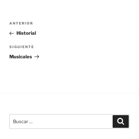
Navegación
Entrada
ANTERIOR
de
anterior:
Historial
entradas
Siguiente
SIGUIENTE
entrada
Musicales
Buscar
Buscar
por: