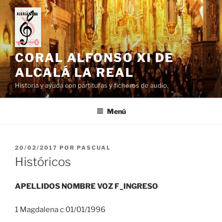
Saltar
al
contenido
CORAL ALFONSO XI DE
ALCALÁ LA REAL
Historia y ayuda con partituras y ficheros de audio.
Menú
PUBLICADO
20/02/2017
POR
PASCUAL
EL
Históricos
APELLIDOS NOMBRE VOZ F_INGRESO
1 Magdalena c 01/01/1996