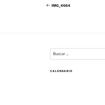
de
anterior:
IMG_4664
entradas
Buscar
por:
CALENDARIO