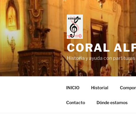
Saltar
al
contenido
CORAL ALF
Historia y ayuda con partituras 
INICIO
Historial
Compon
Contacto
Dónde estamos