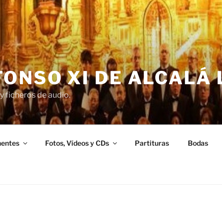
ONSO XI DE ALCALÁ 
y ficheros de audio.
entes
Fotos, Vídeos y CDs
Partituras
Bodas