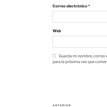
Correo electrónico
*
Web
Guarda mi nombre, correo 
para la próxima vez que comen
Navegación
Entrada
ANTERIOR