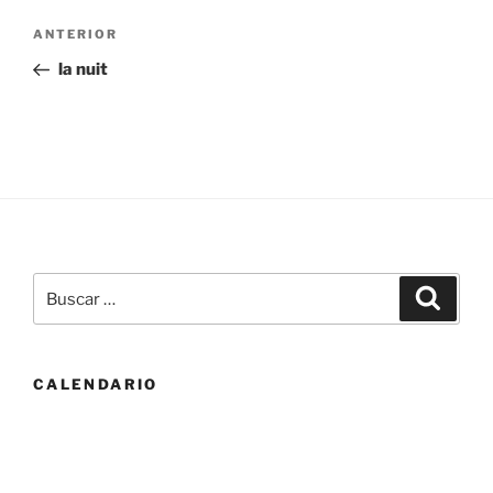
Navegación
Entrada
ANTERIOR
de
anterior:
la nuit
entradas
Buscar
Buscar
por:
CALENDARIO