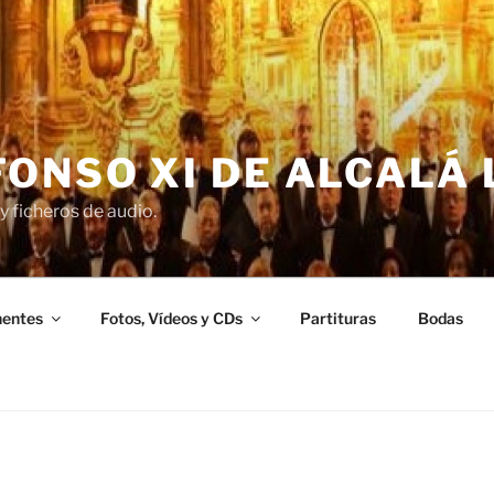
ONSO XI DE ALCALÁ 
y ficheros de audio.
entes
Fotos, Vídeos y CDs
Partituras
Bodas