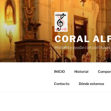
Saltar
al
contenido
CORAL ALF
Historia y ayuda con partituras 
INICIO
Historial
Compon
Contacto
Dónde estamos