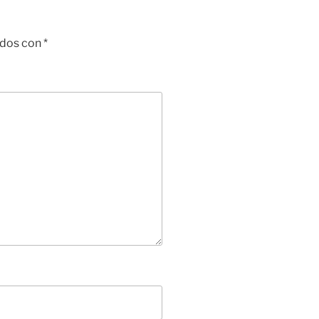
ados con
*