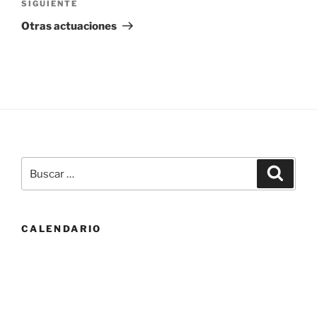
Siguiente
SIGUIENTE
entrada
Otras actuaciones
Buscar
Buscar
por:
CALENDARIO